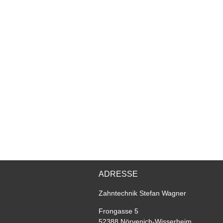
ADRESSE
Zahntechnik Stefan Wagner
Frongasse 5
52388 Nörvenich-Wisserheim